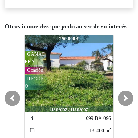
Otros inmuebles que podrían ser de su interés
749-BA-115
749-BA-115
74
290.000 €
320.000 €
GANAD
Ocasión
O
ERA
CAZA
C
Ocasión
MAYOR
M
RECRE
O
Previous
Next
Badajoz / Badajoz
Badajoz / Badajoz
699-BA-096
639-BA-082
2
2
135000
m
1880000
m