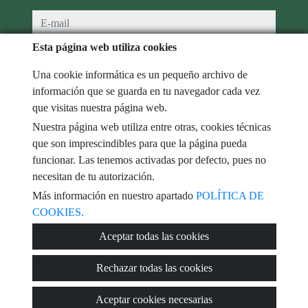
e-mail
Esta página web utiliza cookies
He leído y acepto las condiciones de uso y
política de privacidad
Una cookie informática es un pequeño archivo de
mensaje
información que se guarda en tu navegador cada vez
que visitas nuestra página web.
Nuestra página web utiliza entre otras, cookies técnicas
que son imprescindibles para que la página pueda
Captcha
funcionar. Las tenemos activadas por defecto, pues no
necesitan de tu autorización.
Más información en nuestro apartado
POLÍTICA DE
COOKIES.
Enviar
Aceptar todas las cookies
Rechazar todas las cookies
Aceptar cookies necesarias
© 2026
DHR Servicios Inmobiliarios
·
Política de privacidad
·
Política