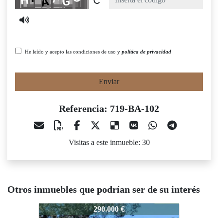
He leído y acepto las condiciones de uso y
política de privacidad
Enviar
Referencia: 719-BA-102
Visitas a este inmueble: 30
Otros inmuebles que podrían ser de su interés
719-BA-102
719-BA-102
71
290.000 €
320.000 €