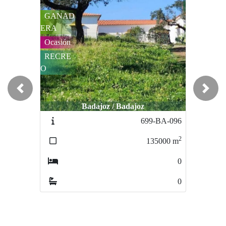
GANAD
Ocasión
O
ERA
CAZA
C
Ocasión
MAYOR
M
RECRE
O
Previous
Next
Badajoz / Badajoz
Badajoz / Badajoz
699-BA-096
639-BA-082
2
2
135000
m
1880000
m
0
0
0
0