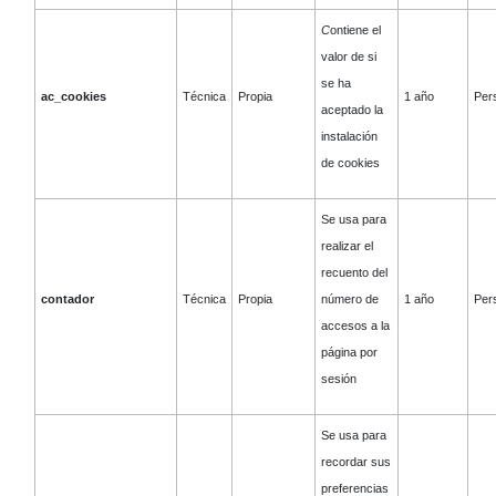
C
ontiene el
valor de si
se ha
ac_cookies
Técnica
Propia
1 año
Pers
aceptado la
instalación
de cookies
Se usa para
realizar el
recuento del
contador
Técnica
Propia
número de
1 año
Pers
accesos a la
página por
sesión
Se usa para
recordar sus
preferencias