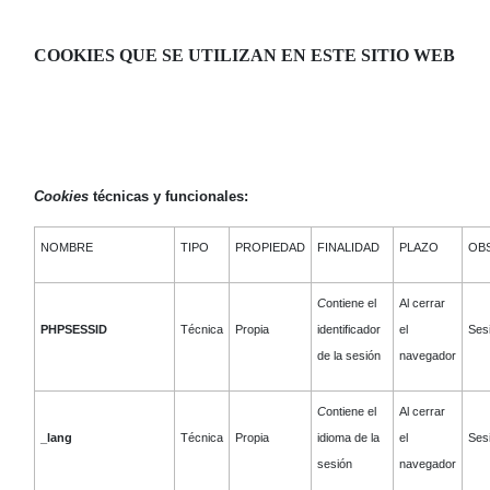
COOKIES QUE SE UTILIZAN EN ESTE SITIO WEB
Cookies
técnicas y funcionales:
NOMBRE
TIPO
PROPIEDAD
FINALIDAD
PLAZO
OB
C
ontiene el
Al cerrar
PHPSESSID
Técnica
Propia
identificador
el
Ses
de la sesión
navegador
C
ontiene el
Al cerrar
_lang
Técnica
Propia
idioma de la
el
Ses
sesión
navegador