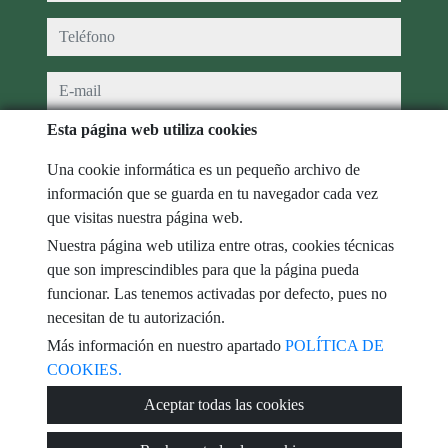
teléfono
e-mail
Esta página web utiliza cookies
He leído y acepto las condiciones de uso y
política de privacidad
Una cookie informática es un pequeño archivo de
mensaje
información que se guarda en tu navegador cada vez
que visitas nuestra página web.
Nuestra página web utiliza entre otras, cookies técnicas
que son imprescindibles para que la página pueda
Captcha
funcionar. Las tenemos activadas por defecto, pues no
necesitan de tu autorización.
Más información en nuestro apartado
POLÍTICA DE
COOKIES.
Enviar
Aceptar todas las cookies