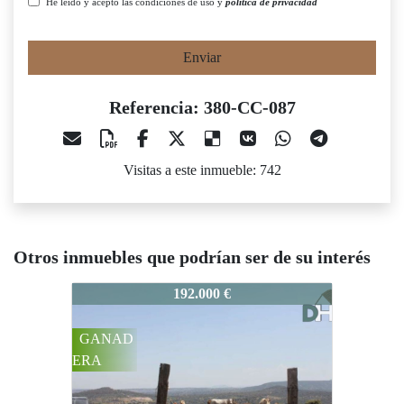
He leído y acepto las condiciones de uso y
política de privacidad
Enviar
Referencia: 380-CC-087
Visitas a este inmueble: 742
Otros inmuebles que podrían ser de su interés
380-CC-087
380-CC-087
380
192.000 €
119.000 €
GANAD
RECRE
RE
ERA
O
O