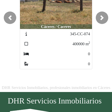
Previous
Next
Cáceres / Caceres
Cáceres / Monfragüe
345-CC-074
474-CC-120
2
2
400000
m
18000
m
0
0
0
0
DHR Servicios Inmobiliarios, profesionales inmobiliarios en Cáceres
DHR Servicios Inmobiliarios