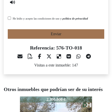
He leído y acepto las condiciones de uso y
política de privacidad
Enviar
Referencia: 576-TO-018
Visitas a este inmueble: 147
Otros inmuebles que podrían ser de su interés
576-TO-018
576-TO-018
57
2.300.000 €
2.000.000 €
REGADÍ
R