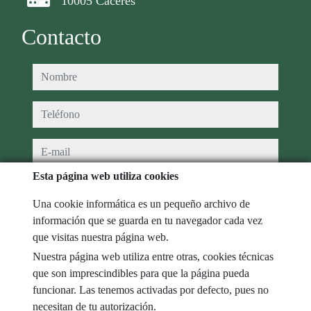
10005 Cáceres
Contacto
nombre
teléfono
e-mail
Esta página web utiliza cookies
He leído y acepto las condiciones de uso y
política de privacidad
Una cookie informática es un pequeño archivo de
mensaje
información que se guarda en tu navegador cada vez
que visitas nuestra página web.
Nuestra página web utiliza entre otras, cookies técnicas
que son imprescindibles para que la página pueda
Captcha
funcionar. Las tenemos activadas por defecto, pues no
necesitan de tu autorización.