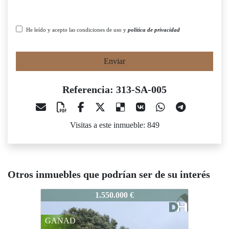
He leído y acepto las condiciones de uso y
política de privacidad
Enviar
Referencia: 313-SA-005
Visitas a este inmueble: 849
Otros inmuebles que podrían ser de su interés
3-SA-005
313-SA-005
313-SA-0
1.550.000 €
1.000.000 €
ANAD
Rebajado
Rebajado