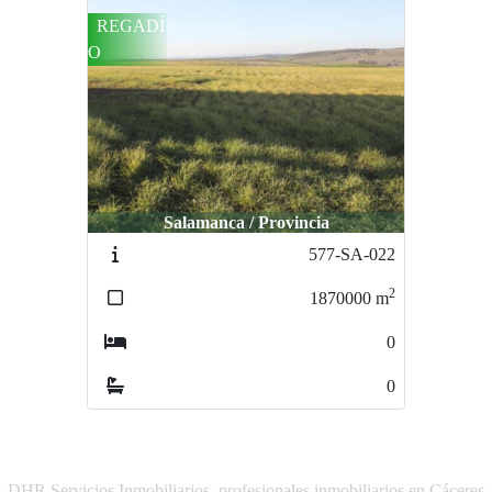
REGADÍ
O
Salamanca / Provincia
577-SA-022
2
1870000
m
0
0
DHR Servicios Inmobiliarios, profesionales inmobiliarios en Cáceres