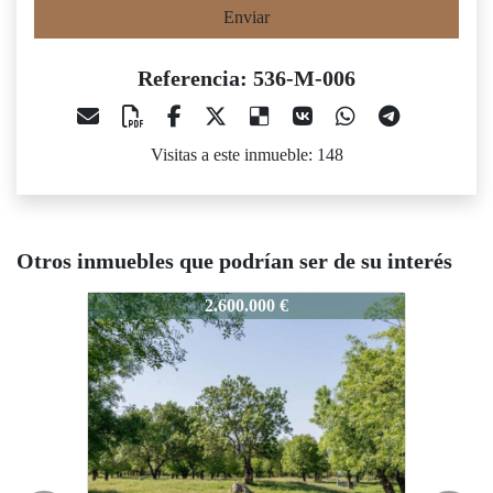
Enviar
Referencia: 536-M-006
Visitas a este inmueble: 148
Otros inmuebles que podrían ser de su interés
36-M-006
536-M-006
536-M-0
2.600.000 €
4.000.000 €
Ocasión
Ocasión
GANAD
GANAD
ERA
ERA