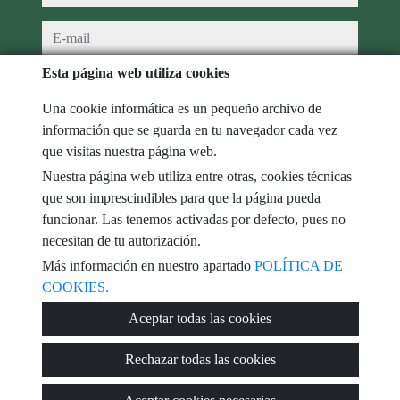
e-mail
Esta página web utiliza cookies
He leído y acepto las condiciones de uso y
política de privacidad
Una cookie informática es un pequeño archivo de
mensaje
información que se guarda en tu navegador cada vez
que visitas nuestra página web.
Nuestra página web utiliza entre otras, cookies técnicas
que son imprescindibles para que la página pueda
Captcha
funcionar. Las tenemos activadas por defecto, pues no
necesitan de tu autorización.
Más información en nuestro apartado
POLÍTICA DE
COOKIES.
Enviar
Aceptar todas las cookies
Rechazar todas las cookies
© 2026
DHR Servicios Inmobiliarios
·
Política de privacidad
·
Política