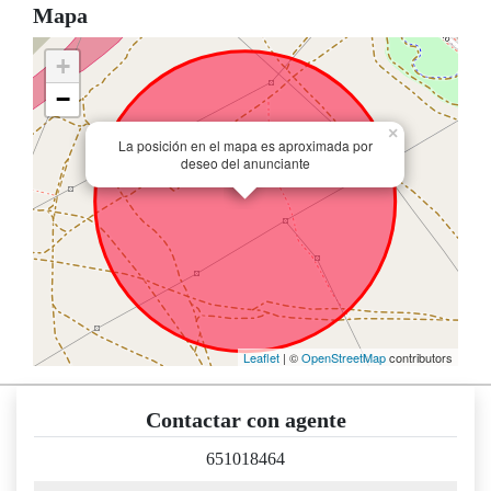
Mapa
+
−
×
La posición en el mapa es aproximada por
deseo del anunciante
Leaflet
| ©
OpenStreetMap
contributors
Contactar con agente
651018464