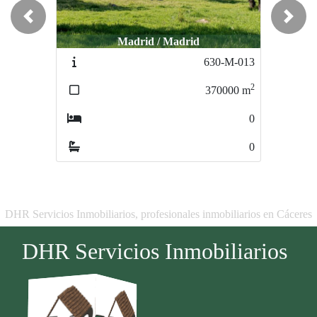
Previous
Next
Madrid / Madrid
Madrid / Madrid
630-M-013
747-M-016
2
2
370000
m
800000
m
0
0
0
0
DHR Servicios Inmobiliarios, profesionales inmobiliarios en Cáceres
DHR Servicios Inmobiliarios