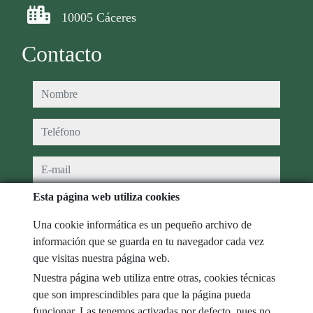
10005 Cáceres
Contacto
nombre
teléfono
e-mail
Esta página web utiliza cookies
He leído y acepto las condiciones de uso y
política de privacidad
Una cookie informática es un pequeño archivo de
mensaje
información que se guarda en tu navegador cada vez
que visitas nuestra página web.
Nuestra página web utiliza entre otras, cookies técnicas
que son imprescindibles para que la página pueda
Captcha
funcionar. Las tenemos activadas por defecto, pues no