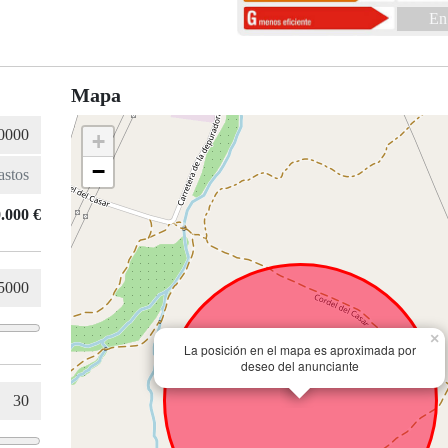
En
Mapa
+
−
.000 €
×
La posición en el mapa es aproximada por
deseo del anunciante