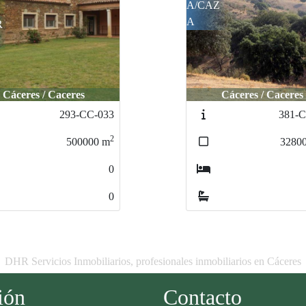
Z
A
Cáceres / Caceres
Cáceres / Caceres
381-CC-088
355-
2
3280000
m
1900
0
0
DHR Servicios Inmobiliarios, profesionales inmobiliarios en Cáceres
ión
Contacto