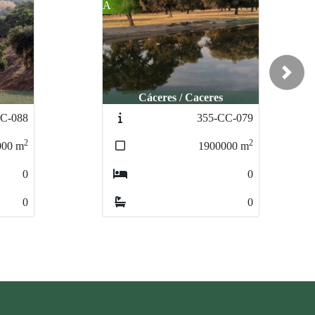
ADER
A
CEBA
DERO
Next
Cáceres / Caceres
CC-079
356-CC-080
2
2
000
m
600000
m
0
0
0
0