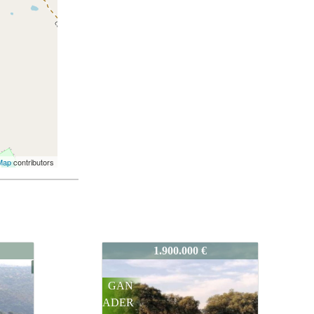
Map
contributors
563-CC-142
1.600.000 €
LABO
R/GAN