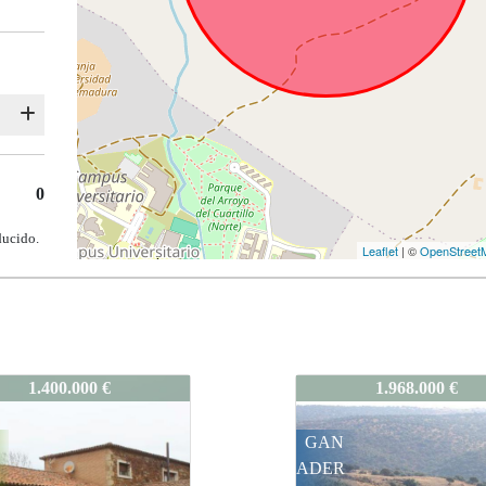
0
ducido.
Leaflet
| ©
OpenStreet
CC-142
563-CC-142
1.968.000 €
1.900.000 €
GAN
ADER