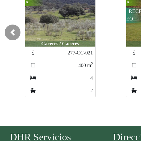
A
A/CA
A
RECR
EO
Previous
Cáceres / Caceres
293-CC-033
2
500000
m
0
0
DHR Servicios
Direcc