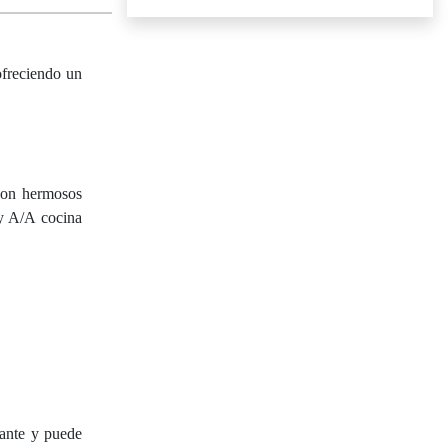
ofreciendo un
 con hermosos
 y A/A cocina
lante y puede