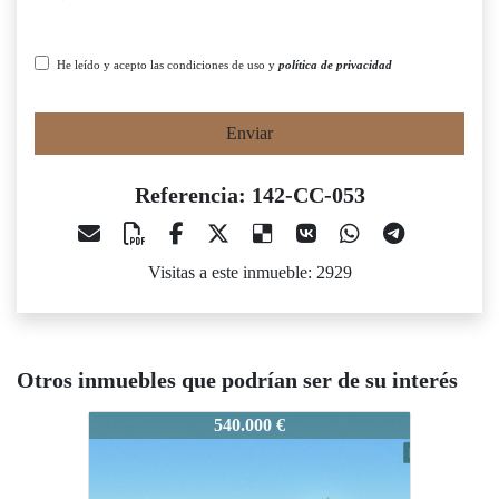
He leído y acepto las condiciones de uso y
política de privacidad
Enviar
Referencia: 142-CC-053
Visitas a este inmueble: 2929
Otros inmuebles que podrían ser de su interés
42-CC-053
142-CC-053
142-CC-
540.000 €
395.000 €