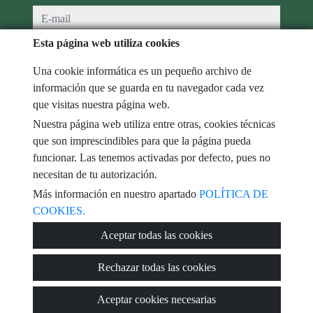
e-mail
Esta página web utiliza cookies
He leído y acepto las condiciones de uso y
política de privacidad
Una cookie informática es un pequeño archivo de
mensaje
información que se guarda en tu navegador cada vez
que visitas nuestra página web.
Nuestra página web utiliza entre otras, cookies técnicas
que son imprescindibles para que la página pueda
Captcha
funcionar. Las tenemos activadas por defecto, pues no
necesitan de tu autorización.
Más información en nuestro apartado
POLÍTICA DE
COOKIES.
Enviar
Aceptar todas las cookies
Rechazar todas las cookies
Aceptar cookies necesarias
© 2026
DHR Servicios Inmobiliarios
·
Política de privacidad
·
Política