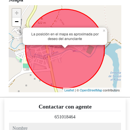
+
−
×
La posición en el mapa es aproximada por
deseo del anunciante
Leaflet
| ©
OpenStreetMap
contributors
Contactar con agente
651018464
nombre