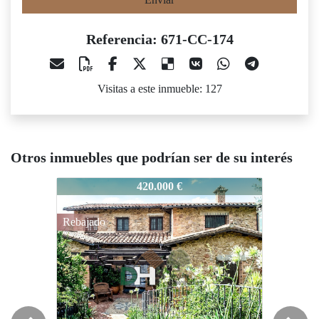
Referencia: 671-CC-174
Visitas a este inmueble: 127
Otros inmuebles que podrían ser de su interés
71-CC-174
671-CC-174
671-CC-
420.000 €
395.000 €
Rebajado