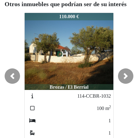
Otros inmuebles que podrían ser de su interés
146-CCMZ-1045
146-CCMZ-1045
1
110.000 €
61.000 €
Ocasión
O
Previous
Next
Brozas / El Berrial
Torrejón el Rubio / PN Monfragüe
114-CCBR-1032
555-CCTR-1088
2
2
100
m
94
m
1
3
1
2