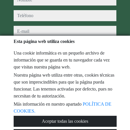
teléfono
e-mail
Esta página web utiliza cookies
He leído y acepto las condiciones de uso y
política de privacidad
Una cookie informática es un pequeño archivo de
mensaje
información que se guarda en tu navegador cada vez
que visitas nuestra página web.
Nuestra página web utiliza entre otras, cookies técnicas
que son imprescindibles para que la página pueda
Captcha
funcionar. Las tenemos activadas por defecto, pues no
necesitan de tu autorización.
Más información en nuestro apartado
POLÍTICA DE
COOKIES.
Enviar
Aceptar todas las cookies