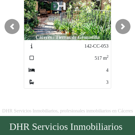
Previous
Next
Cáceres / Tierras de Granadilla
142-CC-053
2
517
m
4
3
DHR Servicios Inmobiliarios, profesionales inmobiliarios en Cáceres
DHR Servicios Inmobiliarios