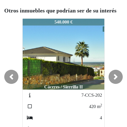
Otros inmuebles que podrían ser de su interés
0-CC-43
220-CC-43
220-CC-4
540.000 €
420.000 €
Rebajado
Rebajado
Previous
Next
Cáceres / Sierrilla II
Cáceres / Tierras de Granadilla
Cácere
7-CCS-202
142-CC-053
2
2
420
m
517
m
4
4